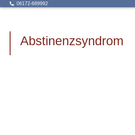
06172-689992
Abstinenzsyndrom