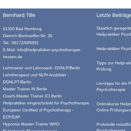
Bernhard Tille
Letzte Beiträg
Staatlich geregel
61350 Bad Homburg
Heilpraktiker Psy
Dietrich-Bonhoeffer-Str. 35
Tel.: 06172/689992
Heilpraktiker Psyc
E-Mail:
info@heilpraktiker-psychotherapie-
hessen.de
Tipps zur Heilprak
Lehrtrainer und Lehrcoach -DVNLP/Berlin
Prüfung
Lehrtherapeut und NLPt-Ausbilder -
DGNLPT/Berlin
Lerntipps für die 
Master Trainer IN Berlin
Psychotherapie
Coach-Master Trainer ICI Berlin
Heilpraktiker eingeschränkt für Psychotherapie
Onlinekurse Heilp
Online Prüfungsvo
European Certified of Psychotherapy -
ECP/EAP
Hypnosis Master-Trainer WHO
Protokolle mündlic
Psychotherapie