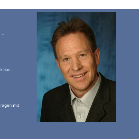
g –
ktiker
fragen mit