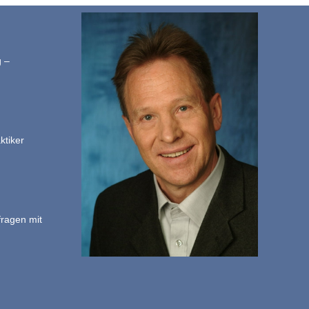
g –
ktiker
fragen mit