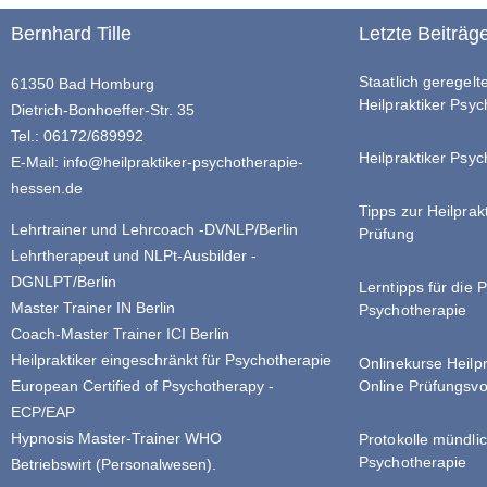
Bernhard Tille
Letzte Beiträg
Staatlich geregel
61350 Bad Homburg
Heilpraktiker Psy
Dietrich-Bonhoeffer-Str. 35
Tel.: 06172/689992
Heilpraktiker Psyc
E-Mail:
info@heilpraktiker-psychotherapie-
hessen.de
Tipps zur Heilprak
Lehrtrainer und Lehrcoach -DVNLP/Berlin
Prüfung
Lehrtherapeut und NLPt-Ausbilder -
DGNLPT/Berlin
Lerntipps für die 
Master Trainer IN Berlin
Psychotherapie
Coach-Master Trainer ICI Berlin
Heilpraktiker eingeschränkt für Psychotherapie
Onlinekurse Heilp
Online Prüfungsvo
European Certified of Psychotherapy -
ECP/EAP
Hypnosis Master-Trainer WHO
Protokolle mündlic
Psychotherapie
Betriebswirt (Personalwesen).