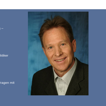
g –
ktiker
fragen mit