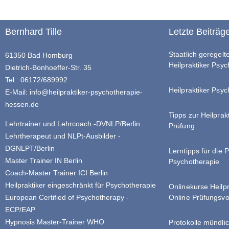
Bernhard Tille
Letzte Beiträg
Staatlich geregel
61350 Bad Homburg
Heilpraktiker Psy
Dietrich-Bonhoeffer-Str. 35
Tel.: 06172/689992
Heilpraktiker Psyc
E-Mail:
info@heilpraktiker-psychotherapie-
hessen.de
Tipps zur Heilprak
Lehrtrainer und Lehrcoach -DVNLP/Berlin
Prüfung
Lehrtherapeut und NLPt-Ausbilder -
DGNLPT/Berlin
Lerntipps für die 
Master Trainer IN Berlin
Psychotherapie
Coach-Master Trainer ICI Berlin
Heilpraktiker eingeschränkt für Psychotherapie
Onlinekurse Heilp
Online Prüfungsvo
European Certified of Psychotherapy -
ECP/EAP
Hypnosis Master-Trainer WHO
Protokolle mündlic