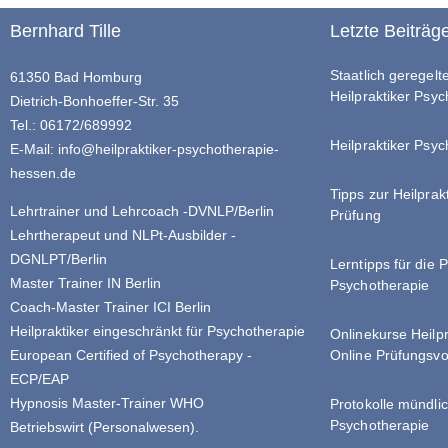
Bernhard Tille
Letzte Beiträg
Staatlich geregel
61350 Bad Homburg
Heilpraktiker Psy
Dietrich-Bonhoeffer-Str. 35
Tel.: 06172/689992
Heilpraktiker Psyc
E-Mail:
info@heilpraktiker-psychotherapie-
hessen.de
Tipps zur Heilprak
Lehrtrainer und Lehrcoach -DVNLP/Berlin
Prüfung
Lehrtherapeut und NLPt-Ausbilder -
DGNLPT/Berlin
Lerntipps für die 
Master Trainer IN Berlin
Psychotherapie
Coach-Master Trainer ICI Berlin
Heilpraktiker eingeschränkt für Psychotherapie
Onlinekurse Heilp
Online Prüfungsvo
European Certified of Psychotherapy -
ECP/EAP
Hypnosis Master-Trainer WHO
Protokolle mündlic
Psychotherapie
Betriebswirt (Personalwesen).