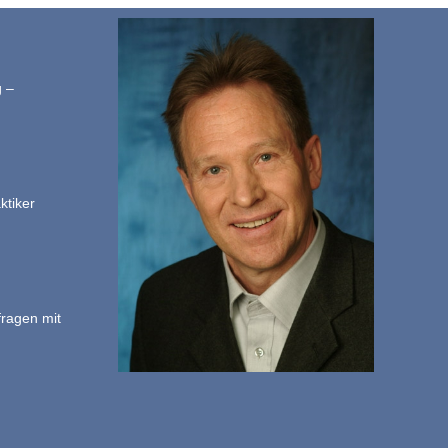
g –
ktiker
fragen mit