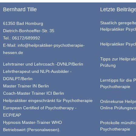
Bernhard Tille
Letzte Beiträg
Staatlich geregel
61350 Bad Homburg
Heilpraktiker Psy
Dietrich-Bonhoeffer-Str. 35
Tel.: 06172/689992
Heilpraktiker Psyc
E-Mail:
info@heilpraktiker-psychotherapie-
hessen.de
Tipps zur Heilprak
Lehrtrainer und Lehrcoach -DVNLP/Berlin
Prüfung
Lehrtherapeut und NLPt-Ausbilder -
DGNLPT/Berlin
Lerntipps für die 
Master Trainer IN Berlin
Psychotherapie
Coach-Master Trainer ICI Berlin
Heilpraktiker eingeschränkt für Psychotherapie
Onlinekurse Heilp
Online Prüfungsvo
European Certified of Psychotherapy -
ECP/EAP
Hypnosis Master-Trainer WHO
Protokolle mündlic
Psychotherapie
Betriebswirt (Personalwesen).