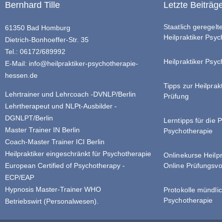
Bernhard Tille
Letzte Beiträg
Staatlich geregel
61350 Bad Homburg
Heilpraktiker Psy
Dietrich-Bonhoeffer-Str. 35
Tel.: 06172/689992
Heilpraktiker Psyc
E-Mail:
info@heilpraktiker-psychotherapie-
hessen.de
Tipps zur Heilprak
Lehrtrainer und Lehrcoach -DVNLP/Berlin
Prüfung
Lehrtherapeut und NLPt-Ausbilder -
DGNLPT/Berlin
Lerntipps für die 
Master Trainer IN Berlin
Psychotherapie
Coach-Master Trainer ICI Berlin
Heilpraktiker eingeschränkt für Psychotherapie
Onlinekurse Heilp
Online Prüfungsvo
European Certified of Psychotherapy -
ECP/EAP
Hypnosis Master-Trainer WHO
Protokolle mündlic
Psychotherapie
Betriebswirt (Personalwesen).