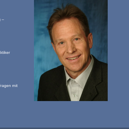
g –
ktiker
fragen mit