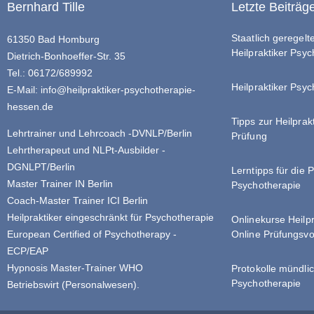
Bernhard Tille
Letzte Beiträg
Staatlich geregel
61350 Bad Homburg
Heilpraktiker Psy
Dietrich-Bonhoeffer-Str. 35
Tel.: 06172/689992
Heilpraktiker Psyc
E-Mail:
info@heilpraktiker-psychotherapie-
hessen.de
Tipps zur Heilprak
Lehrtrainer und Lehrcoach -DVNLP/Berlin
Prüfung
Lehrtherapeut und NLPt-Ausbilder -
DGNLPT/Berlin
Lerntipps für die 
Master Trainer IN Berlin
Psychotherapie
Coach-Master Trainer ICI Berlin
Heilpraktiker eingeschränkt für Psychotherapie
Onlinekurse Heilp
Online Prüfungsvo
European Certified of Psychotherapy -
ECP/EAP
Hypnosis Master-Trainer WHO
Protokolle mündlic
Psychotherapie
Betriebswirt (Personalwesen).