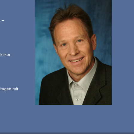
g –
ktiker
fragen mit