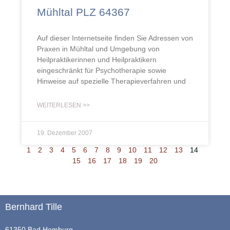
Mühltal PLZ 64367
Auf dieser Internetseite finden Sie Adressen von
Praxen in Mühltal und Umgebung von
Heilpraktikerinnen und Heilpraktikern
eingeschränkt für Psychotherapie sowie
Hinweise auf spezielle Therapieverfahren und
WEITERLESEN >>
19. Dezember 2007
1
2
3
4
5
6
7
8
9
10
11
12
13
14
15
16
17
18
19
20
Bernhard Tille
61350 Bad Homburg